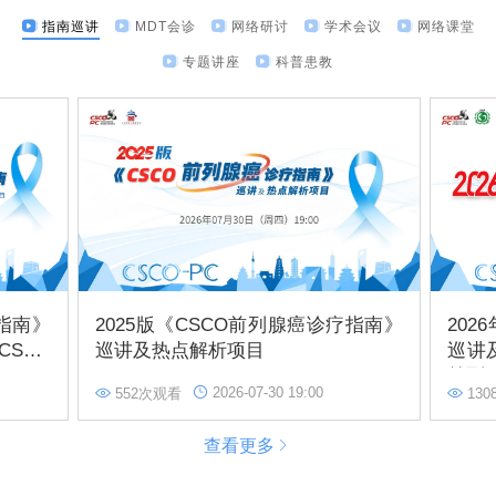
指南巡讲
MDT会诊
网络研讨
学术会议
网络课堂
专题讲座
科普患教
疗指南》
2025版《CSCO前列腺癌诊疗指南》
202
CSCO
巡讲及热点解析项目
巡讲及
前列
2026-07-30 19:00
552次观看
13
查看更多