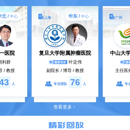
北 /
华东 /
中心
中心
上海
广州
一医院
复旦大学附属肿瘤医院
中山大
周利群
叶定伟
 / 教授
副院长 / 博导 / 教授
主任医师
43
76
人
专业团队
人
专
查看更多